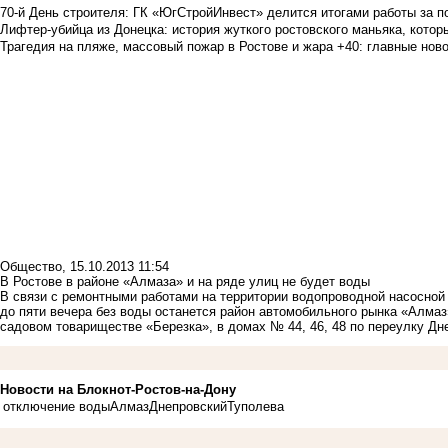
70-й День строителя: ГК «ЮгСтройИнвест» делится итогами работы за п
Лифтер-убийца из Донецка: история жуткого ростовского маньяка, которы
Трагедия на пляже, массовый пожар в Ростове и жара +40: главные но
Общество
,
15.10.2013 11:54
В Ростове в районе «Алмаза» и на ряде улиц не будет воды
В связи с ремонтными работами на территории водопроводной насосной 
до пяти вечера без воды останется район автомобильного рынка «Алмаз
садовом товариществе «Березка», в домах № 44, 46, 48 по переулку Дн
Новости на Блoкнoт-Ростов-на-Дону
отключение воды
Алмаз
Днепровский
Туполева