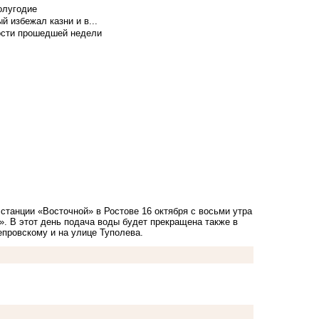
олугодие
й избежал казни и в...
вости прошедшей недели
станции «Восточной» в Ростове 16 октября с восьми утра
». В этот день подача воды будет прекращена также в
епровскому и на улице Туполева.