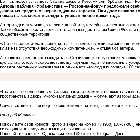
Вот так может выглядеть Станиславского Фото: vk.com/Урбанистика - Ро
Авторы паблика «Урбанистика — Ростов-на-Дону» предложили озеле
денежных средств от неравнодушных горожан. Они даже создали ко
показать, как может выглядеть улица в любое время года.
Авторы идеи отмечают, что решили пойти путем сбора денежных средств
Таким образом восстанавливают старинные дома («Том Сойер Фест» и 
общественные территории.
«Это позволяет делать вещи, которые городская Администрация не може
или из-за отсутствия необходимых компетенций», – отмечают авторы.
Активисты предлагают высадить на Станиславского кустарник Берескле
кустарник, который сохраняет листву круглый год и неприхотлив в уходе
посадке растений с интервалом в один метр необходимо порядка 100 са
«Если опыт озеленения ул. Станиславского окажется положительным, н
пространства и дворы многоквартирных домов», – отмечают авторы иде
Сейчас активисты проводят
опрос
жителей на тему, сколько они готовы 
Григорий Мелихов
Присылайте свои новости, фото и видео на номер +7 (938) 107-87-80 (Te
ситуацию и не получили помощи от чиновников.
Наш сайт в соцсетях:
Одноклассники
,
ВКонтакте
,
Telegram
,
Дзен
.