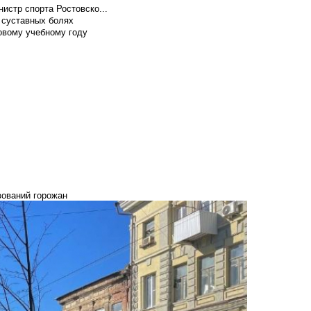
истр спорта Ростовско...
 суставных болях
овому учебному году
вований горожан