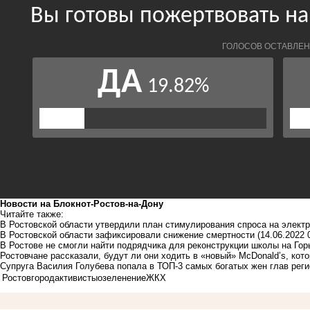
Новости на Блoкнoт-Ростов-на-Дону
Читайте также:
В Ростовской области утвердили план стимулирования спроса на элект
В Ростовской области зафиксировали снижение смертности
(14.06.2022 
В Ростове не смогли найти подрядчика для реконструкции школы на Гор
Ростовчане рассказали, будут ли они ходить в «новый» McDonald’s, кот
Супруга Василия Голубева попала в ТОП-3 самых богатых жен глав рег
Ростов
город
активисты
озеленение
ЖКХ