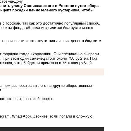
стов-на-Дону
нить улицу Станиславского в Ростове путем сбора
нцепт посадки вечнозеленого кустарника, чтобы
 с горожан, так как это достаточно популярный способ.
проекты фонда «Внимание») или же благоустраивают
т произвести из-за отсутствия лишних денег в бюджете
т форчуна голден харлеквин. Они специально выбрали
. При этом один саженец стоит около 750 рублей. При
женцев, что обойдется примерно в 75 тысяч рублей.
ачнем распространять его на другие общественные
и.
пожертвовать на такой проект.
legram, WhatsApp). Звоните, если попали в сложную