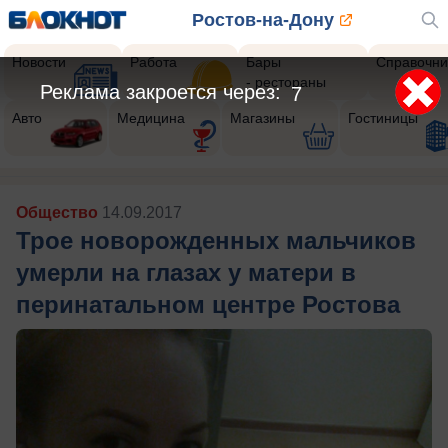
Ростов-на-Дону
Новости
Работа
Бары
Справочни
- рестораны
Реклама закроется через:
4
Авто
Медицина
Магазины
Гостиницы
Общество
14.09.2017
Трое новорожденных мальчиков
умерли на глазах у матери в
перинатальном центре Ростова