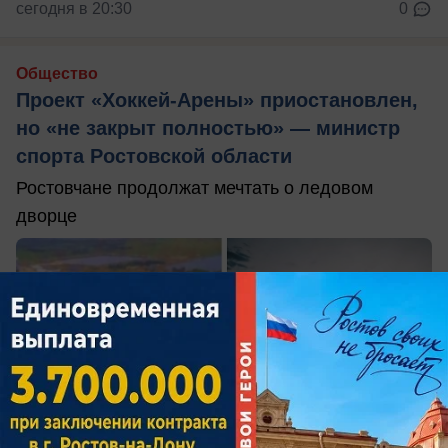
сегодня в 20:30
0
Общество
Проект «Хоккей-Арены» приостановлен,
но «не закрыт полностью» — министр
спорта Ростовской области
Ростовчане продолжат мечтать о ледовом
дворце