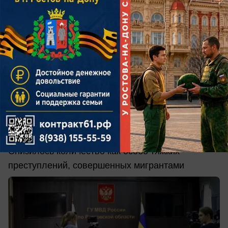
сегодня в 20:00
0
Общество
В МВД раскрыли долю преступлений,
которые мигранты совершили в
Ростовской области
Снизилось количество как особо тяжких
преступлений, совершенных мигрантами