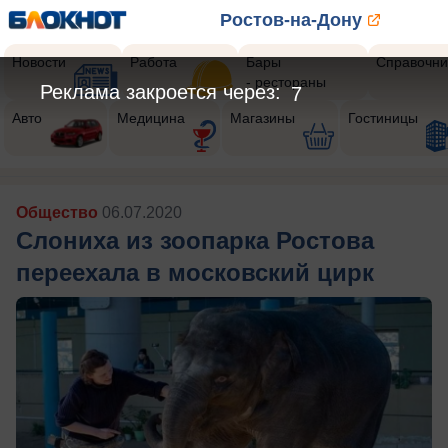
Ростов-на-Дону
Новости
Работа
Бары
Справочни
- рестораны
Реклама закроется через:
5
Авто
Медицина
Магазины
Гостиницы
Общество
06.07.2020
Слониха из зоопарка Ростова
переехала в московский цирк