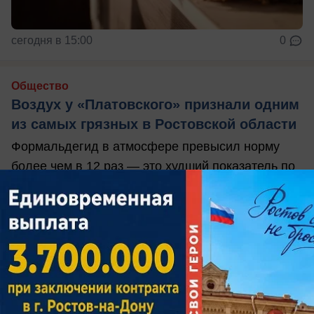
сегодня в 15:00
0
Общество
Воздух у «Платовского» признали одним
из самых грязных в Ростовской области
Формальдегид в атмосфере превысил норму
более чем в 12 раз — это худший показатель по
региону