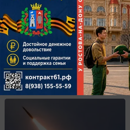
сегодня в 14:34
0
Происшествия
В Таганроге работают силы ПВО
Над городом фиксируют работу средств
противовоздушной обороны