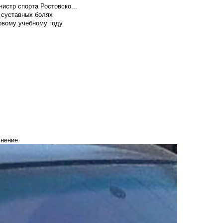
истр спорта Ростовско...
 суставных болях
овому учебному году
мнение