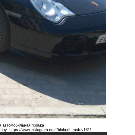
я
автомобильная пробка
руппу
https://www.instagram.com/bloknot_rostov161/