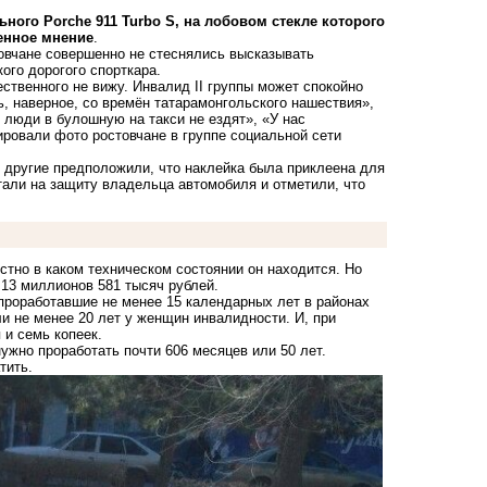
ого Porche 911 Turbo S, на лобовом стекле которого
енное мнение
.
товчане совершенно не стеснялись высказывать
ого дорогого спорткара.
ественного не вижу. Инвалид II группы может спокойно
ть, наверное, со времён татарамонгольского нашествия»,
 люди в булошную на такси не ездят», «У нас
ровали фото ростовчане в группе социальной сети
, другие предположили, что наклейка была приклеена для
стали на защиту владельца автомобиля и отметили, что
стно в каком техническом состоянии он находится. Но
 13 миллионов 581 тысяч рублей.
проработавшие не менее 15 календарных лет в районах
и не менее 20 лет у женщин инвалидности. И, при
 и семь копеек.
ужно проработать почти 606 месяцев или 50 лет.
тить.