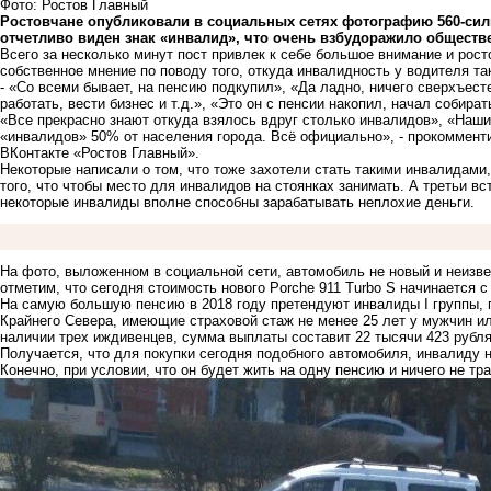
Фото: Ростов Главный
Ростовчане опубликовали в социальных сетях фотографию 560-сильн
отчетливо виден знак «инвалид», что очень взбудоражило обществ
Всего за несколько минут пост привлек к себе большое внимание и рос
собственное мнение по поводу того, откуда инвалидность у водителя так
- «Со всеми бывает, на пенсию подкупил», «Да ладно, ничего сверхъест
работать, вести бизнес и т.д.», «Это он с пенсии накопил, начал собира
«Все прекрасно знают откуда взялось вдруг столько инвалидов», «Наши
«инвалидов» 50% от населения города. Всё официально», - прокомменти
ВКонтакте «Ростов Главный».
Некоторые написали о том, что тоже захотели стать такими инвалидами
того, что чтобы место для инвалидов на стоянках занимать. А третьи в
некоторые инвалиды вполне способны зарабатывать неплохие деньги.
На фото, выложенном в социальной сети, автомобиль не новый и неизве
отметим, что сегодня стоимость нового Porche 911 Turbo S начинается с
На самую большую пенсию в 2018 году претендуют инвалиды I группы, 
Крайнего Севера, имеющие страховой стаж не менее 25 лет у мужчин ил
наличии трех иждивенцев, сумма выплаты составит 22 тысячи 423 рубля
Получается, что для покупки сегодня подобного автомобиля, инвалиду н
Конечно, при условии, что он будет жить на одну пенсию и ничего не тра