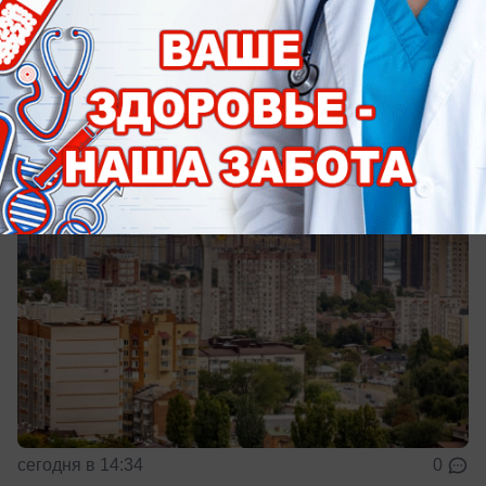
Формальдегид в атмосфере превысил норму
более чем в 12 раз — это худший показатель по
региону
сегодня в 14:34
0