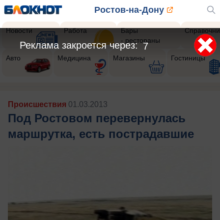
Ростов-на-Дону
Новости
Работа
Бары
Справочни
- рестораны
Реклама закроется через:
5
Авто
Медицина
Магазины
Гостиницы
Происшествия
01.03.2013
Под Ростовом перевернулась
маршрутка, есть пострадавшие