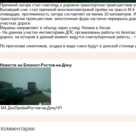
Причиной затора стал снегопад и дорожно-транспортное происшествие в
Выпавший снег стал причиной многокилометровой пробки на трассе М-4 
очевидцев, протяженность затора составляет не менее 10 километров. 
транспортное происшествие: многотонная фура частично перекрыла дор
участках дороги.
Машины направляют в объезд через улицу Ленина в Аксае.
- На данном участке инспекторами ДПС организованы работы по безопас
дороги, на котором в данный момент ведутся снегоуборочные работы, -
По прогнозам синоптиков, осадки в виде снега будут в донской столице 
Новости на Блoкнoт-Ростов-на-Дону
М4 Дон
Пробки
Ростов-на-Дону
ЧП
Комментарии