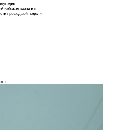
олугодие
й избежал казни и в...
вости прошедшей недели
ото