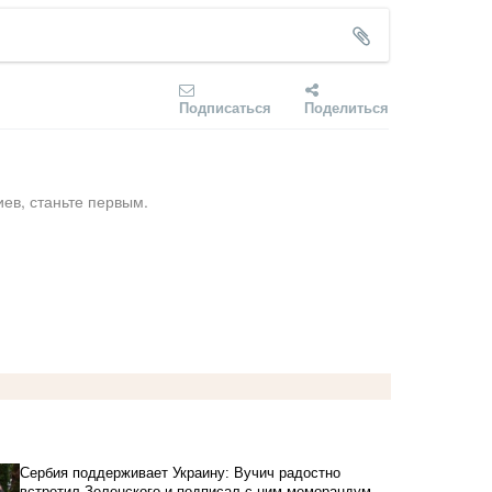
Подписаться
Поделиться
ев, станьте первым.
Сербия поддерживает Украину: Вучич радостно
встретил Зеленского и подписал с ним меморандум