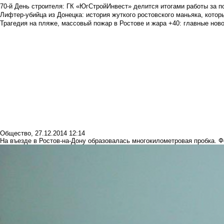
70-й День строителя: ГК «ЮгСтройИнвест» делится итогами работы за п
Лифтер-убийца из Донецка: история жуткого ростовского маньяка, которы
Трагедия на пляже, массовый пожар в Ростове и жара +40: главные но
Общество
,
27.12.2014 12:14
На въезде в Ростов-на-Дону образовалась многокилометровая пробка. Ф