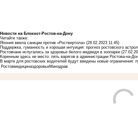
Новости на Блoкнoт-Ростов-на-Дону
Читайте также:
Япония ввела санкции против «Роствертола»
(28.02.2023 11:45)
Поддержка, гуманность и хорошая интуиция: прогноз ростовского астро
Ростовчане испугались за здоровье белого медведя в зоопарке
(27.02.20
Коренным здесь не место: пять варягов в администрации Ростова-на-До
В марте для ростовских водителей будут введены новые ограничения: п
Ростов
медицина
здоровье
Минздрав