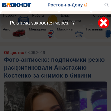
Ростов-на-Дону
Новости
Работа
Бары
Справочни
- рестораны
Реклама закроется через:
5
Авто
Медицина
Магазины
Гостиницы
Общество
08.06.2019
Фото-антисекс: подписчики резко
раскритиковали Анастасию
Костенко за снимок в бикини