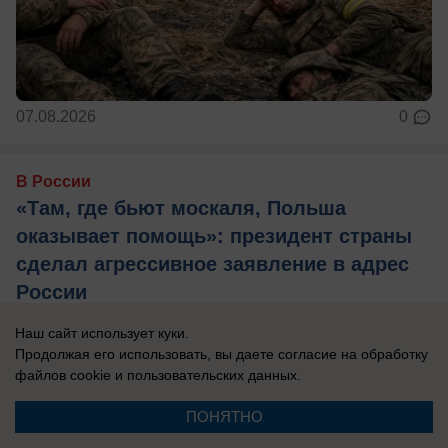
07.08.2026
0
В России
«Там, где бьют москаля, Польша
оказывает помощь»: президент страны
сделал агрессивное заявление в адрес
России
Захарова: Это пример «клинической
Наш сайт использует куки.
русофобии», которая «влияет на когнитивные
Продолжая его использовать, вы даете согласие на обработку
файлов cookie
и пользовательских данных.
способности».
ПОНЯТНО