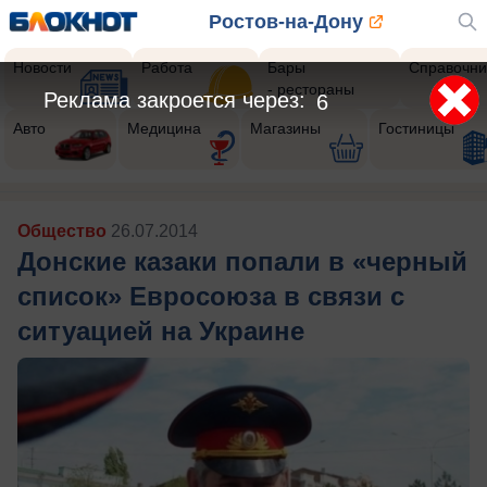
Ростов-на-Дону
Новости
Работа
Бары
Справочни
- рестораны
Реклама закроется через:
4
Авто
Медицина
Магазины
Гостиницы
Общество
26.07.2014
Донские казаки попали в «черный
список» Евросоюза в связи с
ситуацией на Украине