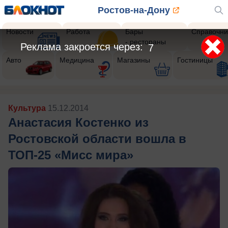
Ростов-на-Дону
Новости
Работа
Бары
Справочни
- рестораны
Реклама закроется через:
4
Авто
Медицина
Магазины
Гостиницы
Культура
15.12.2014
Анастасия Костенко из
Ростовской области вошла в
ТОП-25 «Мисс мира»