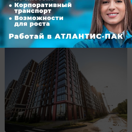
«ЮгСтройИнвест» делится итогами
работы за полугодие
Застройщик является лидером по вводу жилья в
Ростовской области