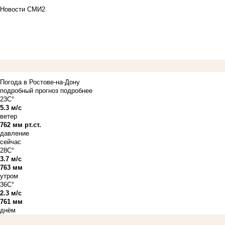
Новости СМИ2
Погода в Ростове-на-Дону
подробный прогноз
подробнее
23C°
5.3 м/с
ветер
762 мм рт.ст.
давление
сейчас
28C°
3.7 м/с
763 мм
утром
36C°
2.3 м/с
761 мм
днём