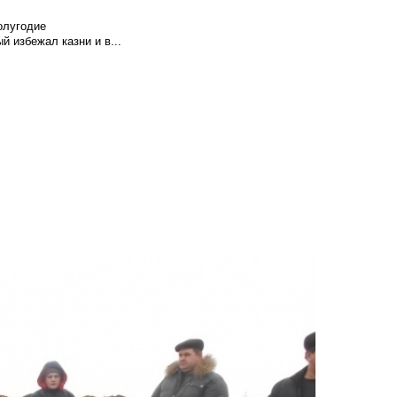
олугодие
й избежал казни и в...