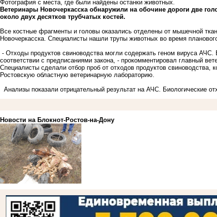
Фотография с места, где были найдены останки животных.
Ветеринары Новочеркасска обнаружили на обочине дороги две голов
около двух десятков трубчатых костей.
Все костные фрагменты и головы оказались отделены от мышечной ткан
Новочеркасска. Специалисты нашли трупы животных во время планового
- Отходы продуктов свиноводства могли содержать геном вируса АЧС. 
соответствии с предписаниями закона, - прокомментировал главный вет
Специалисты сделали отбор проб от отходов продуктов свиноводства, ко
Ростовскую областную ветеринарную лабораторию.
Анализы показали отрицательный результат на АЧС. Биологические от
Новости на Блoкнoт-Ростов-на-Дону