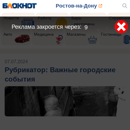
Ростов-на-Дону
Новости
Работа
Бары
Справочни
- рестораны
Реклама закроется через:
9
Авто
Медицина
Магазины
Гостиницы
07.07.2024
Рубрикатор: Важные городские
события