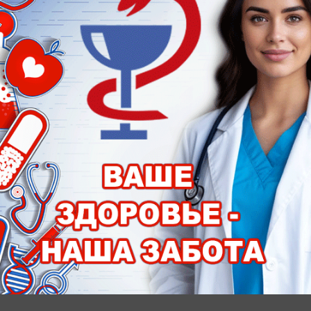
Назначения
Таганрог в кино
Браконьеры
Змеи в Таганроге
Комары в Таганроге