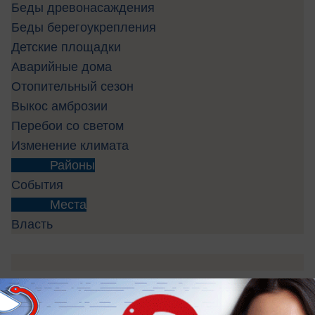
Беды древонасаждения
Беды берегоукрепления
Детские площадки
Аварийные дома
Отопительный сезон
Выкос амброзии
Перебои со светом
Изменение климата
Районы
События
Места
Власть
Пропавшие без вести