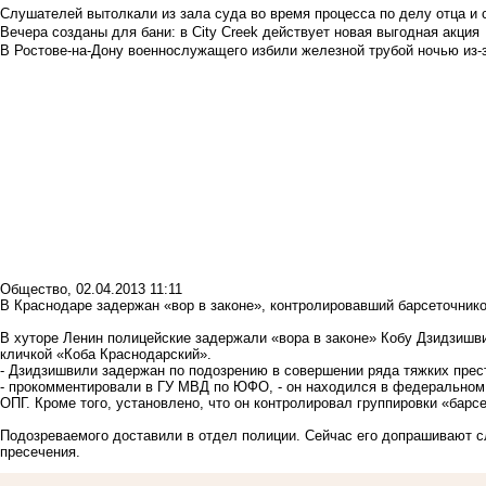
Слушателей вытолкали из зала суда во время процесса по делу отца и
Вечера созданы для бани: в City Creek действует новая выгодная акция
В Ростове-на-Дону военнослужащего избили железной трубой ночью из-з
Общество
,
02.04.2013 11:11
В Краснодаре задержан «вор в законе», контролировавший барсеточнико
В хуторе Ленин полицейские задержали «вора в законе» Кобу Дзидзишви
кличкой «Коба Краснодарский».
- Дзидзишвили задержан по подозрению в совершении ряда тяжких прест
- прокомментировали в ГУ МВД по ЮФО, - он находился в федеральном 
ОПГ. Кроме того, установлено, что он контролировал группировки «барс
Подозреваемого доставили в отдел полиции. Сейчас его допрашивают с
пресечения.