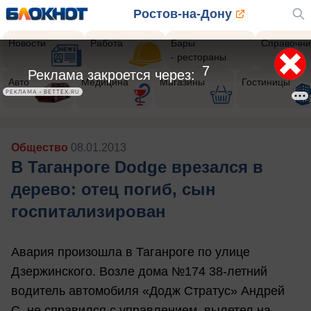
Ростов-на-Дону
Новости
Работа
Бары
Справочни
- рестораны
5
Реклама закроется через:
Авто
Медицина
Магазины
Гостиницы
РЕКЛАМА • BETTEX.RU
Общество
08.01.2013
В Таганроге Dodge врезался в
дерево: отец погиб, сын
госпитализирован
Авария произошла в Таганроге по улице
Дзержинского. Возле дома №174 38-летний
водитель автомобиля «Додж Стратус» Андрей
С. не справился с управлением, вылетел на