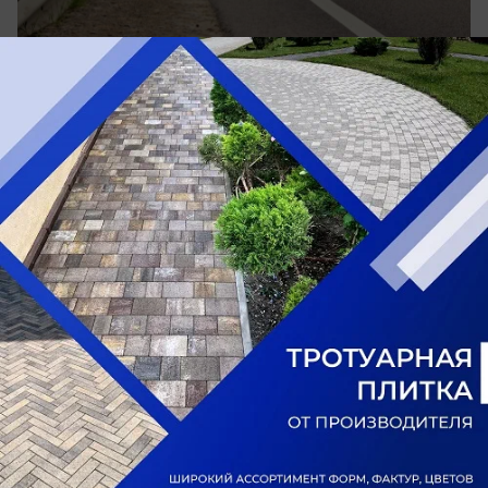
вчера в 15:35
0
Общество
Вечера созданы для бани: в City Creek
действует новая выгодная акция
В августе после 18:00 вход со скидкой 50%