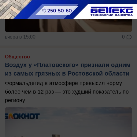
вчера в 15:00
0
Общество
Воздух у «Платовского» признали одним
из самых грязных в Ростовской области
Формальдегид в атмосфере превысил норму
более чем в 12 раз — это худший показатель по
региону