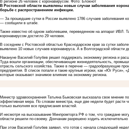
В регионе 26 человек с коронавирусом. Фото: Блокнот
В Ростовской области выявлены новые случаи заболевания корон
борьбе с распространением инфекции.
— За прошедшие сутки в России выявлено 1786 случаев заболевания ко
— сообщили в штабе.
Также известно об одном заболевшем, переведенном на аппарат ИВЛ. 
коронавирусом достигло 29 человек.
В соседнем с Ростовской областью Краснодарском крае за сутки забол
выявлено 10 новых случаев коронавируса. А в Волгоградской области д
Накануне Василий Голубев решил поддержать экономику региона и рас
Туда вошли организации, обеспечивающие жизнедеятельность, промыш
отрасль сельского хозяйства. Также в перечне — градообразующие про
предприятия. В список попали и такие крупные игроки, как «Юг Руси», 
которые оказывают значимое влияние на экономику региона.
Министр здравоохранения Татьяна Быковская высказала свое мнение по
эффективная мера. По словам министра, еще две недели будет расти ч
только выполняя все предписания властей.
И несмотря на высказывание Минпромторга РФ о том, что граждане могу
области решили по-своему. Дончанам разрешено ходить исключительно 
При этом Василий Голубев заявил, что готов с начала следующей недел