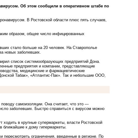
авирусом. Об этом сообщили в оперативном штабе по
ронавирусом. В Ростовской области плюс пять случаев,
Таким образом, общее число инфицированных
евших стало больше на 20 человек. На Ставрополье
ва новых заболевших.
ширил список системообразующих предприятий Дона.
ленные предприятия и компании, представляющие
изводства, медицинские и фармацевтические
«Донской Табак», «Атлантис-Пак». Так и небольшие ООО,
 поводу самоизоляции. Она считает, что это —
исло заболевших. Быстро справиться с вирусом можно
т ходить в крупные супермаркеты, власти Ростовской
в ближайшие к дому гипермаркеты.
и пересмотреть ограничения, введенные в регионе. По