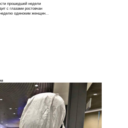
вости прошедшей недели
ит с глазами ростовчан
 неделю одиноким женщин...
ом