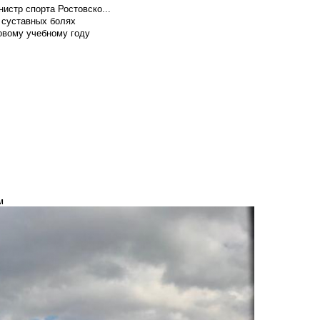
истр спорта Ростовско...
 суставных болях
овому учебному году
м