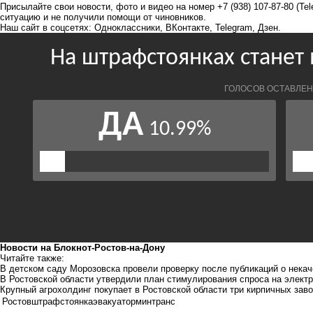
Присылайте свои новости, фото и видео на номер +7 (938) 107-87-80 (Te
ситуацию и не получили помощи от чиновников.
Наш сайт в соцсетях:
Одноклассники
,
ВКонтакте
,
Telegram
,
Дзен
.
Новости на Блoкнoт-Ростов-на-Дону
Читайте также:
В детском саду Морозовска провели проверку после публикаций о нека
В Ростовской области утвердили план стимулирования спроса на элект
Крупный агрохолдинг покупает в Ростовской области три кирпичных зав
Ростов
штрафстоянка
эвакуатор
минтранс