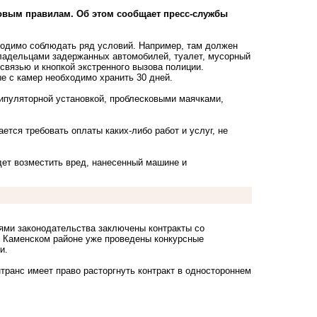
овым правилам. Об этом сообщает пресс-службы
ходимо соблюдать ряд условий. Например, там должен
владельцами задержанных автомобилей, туалет, мусорный
вязью и кнопкой экстренного вызова полиции.
е с камер необходимо хранить 30 дней.
пуляторной установкой, проблесковыми маячками,
тся требовать оплаты каких-либо работ и услуг, не
ет возместить вред, нанесенный машине и
иями законодательства заключены контракты со
 и Каменском районе уже проведены конкурсные
и.
транс имеет право расторгнуть контракт в одностороннем