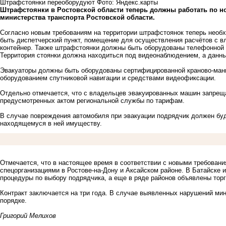
Штрафстоянки переоборудуют Фото: Яндекс.карты
Штрафстоянки в Ростовской области теперь должны работать по н
министерства транспорта Ростовской области.
Согласно новым требованиям на территории штрафстоянок теперь необ
быть диспетчерский пункт, помещение для осуществления расчётов с 
контейнер. Также штрафстоянки должны быть оборудованы телефонной с
Территория стоянки должна находиться под видеонаблюдением, а данны
Эвакуаторы должны быть оборудованы сертифицированной краново-мани
оборудованием спутниковой навигации и средствами видеофиксации.
Отдельно отмечается, что с владельцев эвакуированных машин запрещае
предусмотренных актом региональной службы по тарифам.
В случае повреждения автомобиля при эвакуации подрядчик должен буд
находящемуся в ней имуществу.
Отмечается, что в настоящее время в соответствии с новыми требован
спецорганизациями в Ростове-на-Дону и Аксайском районе. В Батайске
процедуры по выбору подрядчика, а еще в ряде районов объявлены торг
Контракт заключается на три года. В случае выявленных нарушений мин
порядке.
Григорий Мелихов