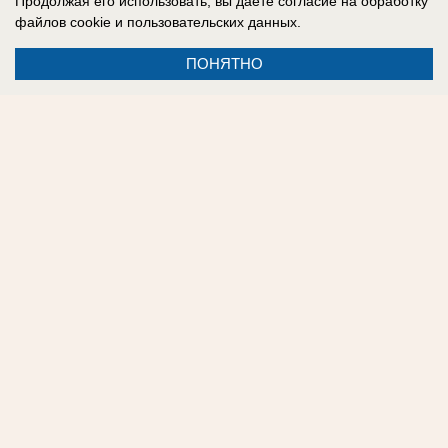
Продолжая его использовать, вы даете согласие на обработку
соцсетях:
Одноклассники
,
Facebook
,
ВКонтакте
,
файлов cookie
и пользовательских данных.
Telegram
.
ПОНЯТНО