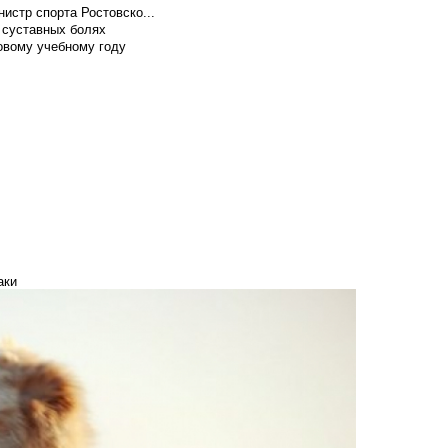
истр спорта Ростовско...
 суставных болях
овому учебному году
аки