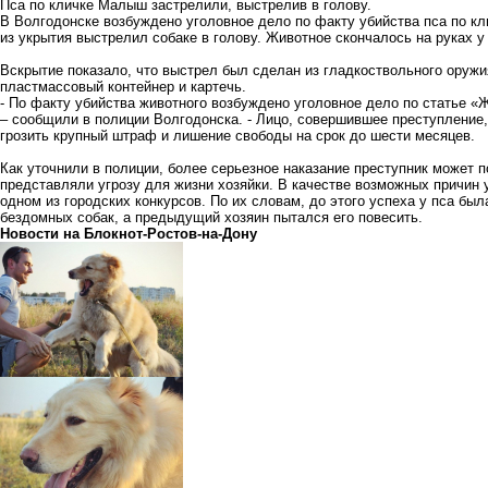
Пса по кличке Малыш застрелили, выстрелив в голову.
В Волгодонске возбуждено уголовное дело по факту убийства пса по кл
из укрытия выстрелил собаке в голову. Животное скончалось на руках у
Вскрытие показало, что выстрел был сделан из гладкоствольного оружи
пластмассовый контейнер и картечь.
- По факту убийства животного возбуждено уголовное дело по статье «
– сообщили в полиции Волгодонска. - Лицо, совершившее преступление,
грозить крупный штраф и лишение свободы на срок до шести месяцев.
Как уточнили в полиции, более серьезное наказание преступник может п
представляли угрозу для жизни хозяйки. В качестве возможных причин
одном из городских конкурсов. По их словам, до этого успеха у пса бы
бездомных собак, а предыдущий хозяин пытался его повесить.
Новости на Блoкнoт-Ростов-на-Дону