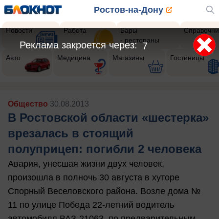
Ростов-на-Дону
Новости
Работа
Бары
Справочни
- рестораны
Реклама закроется через:
4
Авто
Медицина
Магазины
Гостиницы
Общество
30.08.2013
В Ростовской области «шестерка»
врезалась в стоящий
полуприцеп: погибли 2 человека
Авария, унесшая жизни двух человек,
произошла в полночь 30 августа в хуторе
Спорный Веселовского района. Возле дома №
11 по улице Победа 22-летний водитель
автомобиля ВАЗ-21063, по предварительным