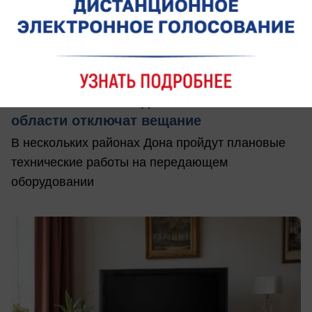
вчера в 18:00
0
Общество
Телевизоры и радио замолчат на
несколько часов: где в Ростовской
области отключат вещание
В нескольких районах Дона пройдут плановые
технические работы на передающем
оборудовании