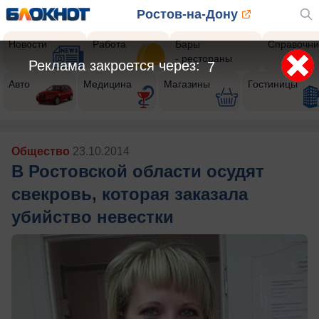
Ростов-на-Дону
Новости
Работа
Бары
Справочни
- рестораны
Реклама закроется через:
5
Авто
Медицина
Магазины
Гостиницы
Общество
23.10.2014
В Ростовской области осудят
свекровь, которая заказала
убийство невестки