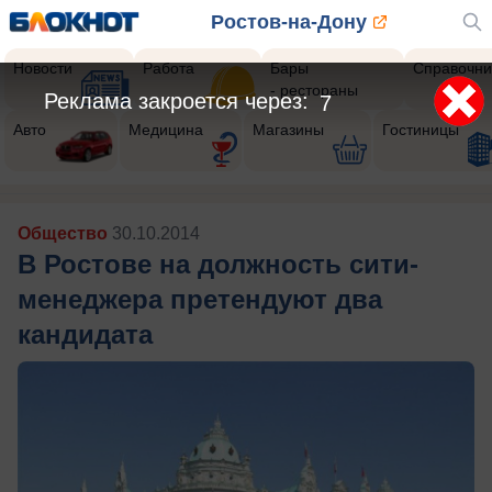
Ростов-на-Дону
Новости
Работа
Бары
Справочни
- рестораны
Реклама закроется через:
4
Авто
Медицина
Магазины
Гостиницы
Общество
30.10.2014
В Ростове на должность сити-
менеджера претендуют два
кандидата