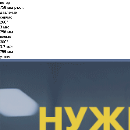
ветер
758 мм рт.ст.
давление
сейчас
26C°
3 м/с
758 мм
ночью
30C°
3.7 м/с
759 мм
утром