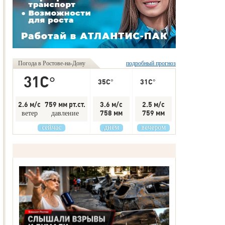
Погода в Ростове-на-Дону
подробный прогноз
31C°
35C°
31C°
2.6 м/с
759 мм рт.ст.
3.6 м/с
2.5 м/с
758 мм
759 мм
ветер
давление
сейчас
днём
вечером