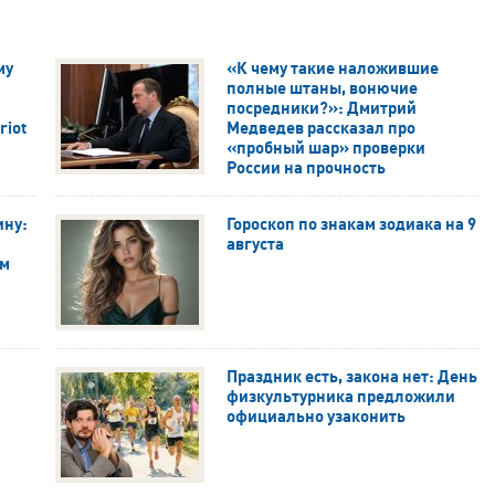
му
«К чему такие наложившие
полные штаны, вонючие
посредники?»: Дмитрий
riot
Медведев рассказал про
«пробный шар» проверки
России на прочность
ину:
Гороскоп по знакам зодиака на 9
августа
им
Праздник есть, закона нет: День
физкультурника предложили
официально узаконить