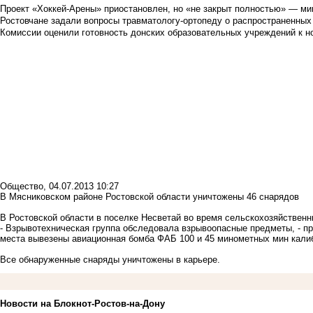
Проект «Хоккей-Арены» приостановлен, но «не закрыт полностью» — мин
Ростовчане задали вопросы травматологу-ортопеду о распространенных
Комиссии оценили готовность донских образовательных учреждений к н
Общество
,
04.07.2013 10:27
В Мясниковском районе Ростовской области уничтожены 46 снарядов
В Ростовской области в поселке Несветай во время сельскохозяйствен
- Взрывотехническая группа обследовала взрывоопасные предметы, - пр
места вывезены авиационная бомба ФАБ 100 и 45 минометных мин кали
Все обнаруженные снаряды уничтожены в карьере.
Новости на Блoкнoт-Ростов-на-Дону