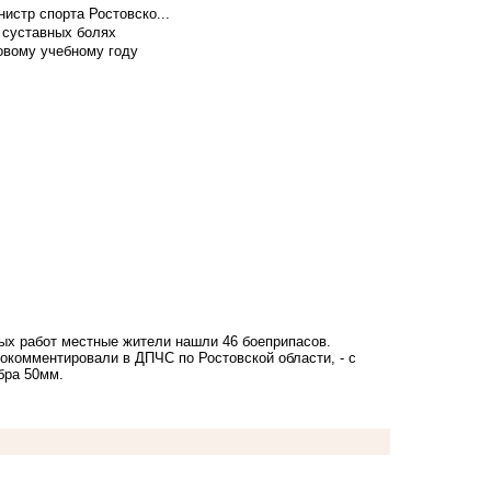
истр спорта Ростовско...
 суставных болях
овому учебному году
ных работ местные жители нашли 46 боеприпасов.
окомментировали в ДПЧС по Ростовской области, - с
бра 50мм.