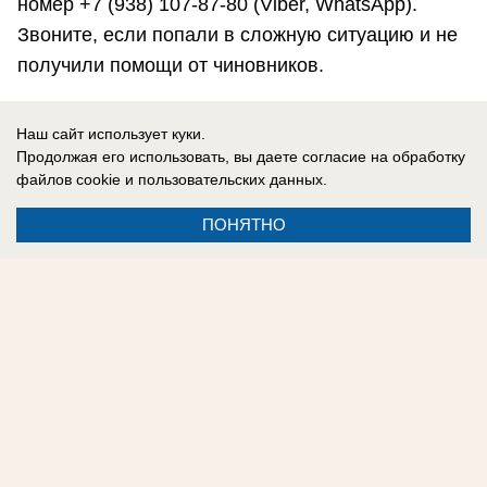
номер +7 (938) 107-87-80 (Viber, WhatsApp).
Звоните, если попали в сложную ситуацию и не
получили помощи от чиновников.
Подпишитесь на нашу группу в
Instagram
. Наш
Наш сайт использует куки.
сайт в
Продолжая его использовать, вы даете согласие на обработку
соцсетях:
Одноклассники
,
Facebook
,
ВКонтакте
,
файлов cookie
и пользовательских данных.
Telegram
.
ПОНЯТНО