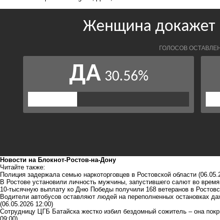
Новости на Блoкнoт-Ростов-на-Дону
Читайте также:
Полиция задержала семью наркоторговцев в Ростовской области
(06.05.
В Ростове установили личность мужчины, запустившего салют во время
10-тысячную выплату ко Дню Победы получили 168 ветеранов в Ростовс
Водители автобусов оставляют людей на переполненных остановках даж
(06.05.2026 12:00)
Сотрудницу ЦГБ Батайска жестко избил бездомный сожитель – она покр
09:00)