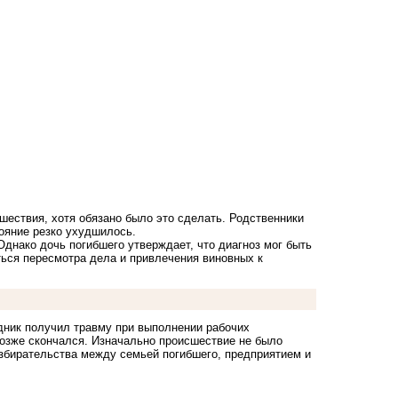
шествия, хотя обязано было это сделать. Родственники
тояние резко ухудшилось.
Однако дочь погибшего утверждает, что диагноз мог быть
ться пересмотра дела и привлечения виновных к
удник получил травму при выполнении рабочих
позже скончался. Изначально происшествие не было
азбирательства между семьей погибшего, предприятием и