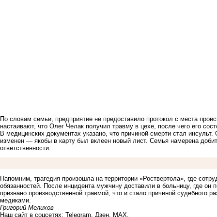
По словам семьи, предприятие не предоставило протокол с места проис
настаивают, что Олег Челак получил травму в цехе, после чего его сос
В медицинских документах указано, что причиной смерти стал инсульт. 
изменен — якобы в карту был вклеен новый лист. Семья намерена доби
ответственности.
Напомним, трагедия
произошла
на территории «Роствертола», где сотр
обязанностей. После инцидента мужчину доставили в больницу, где он 
признано производственной травмой, что и стало причиной судебного р
медиками.
Григорий Мелихов
Наш сайт в соцсетях:
Telegram
,
Дзен
,
MAX
.