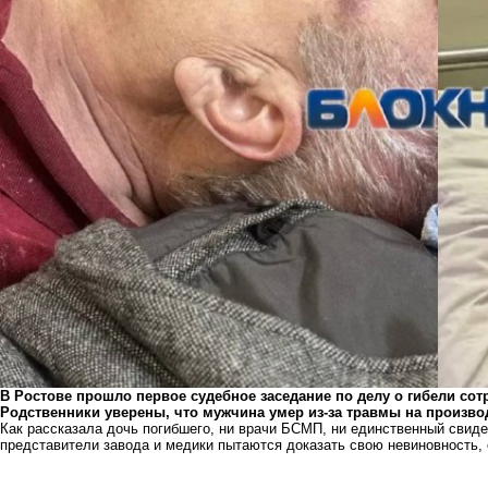
В Ростове прошло первое судебное заседание по делу о гибели сот
Родственники уверены, что мужчина умер из-за травмы на произво
Как рассказала дочь погибшего, ни врачи БСМП, ни единственный свиде
представители завода и медики пытаются доказать свою невиновность, 