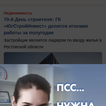
Недвижимость
70-й День строителя: ГК
«ЮгСтройИнвест» делится итогами
работы за полугодие
Застройщик является лидером по вводу жилья в
Ростовской области