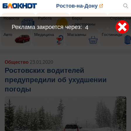
Ростов-на-Дону
Новости
Работа
Бары
Справочни
- рестораны
Реклама закроется через:
2
Авто
Медицина
Магазины
Гостиницы
Общество
23.01.2020
Ростовских водителей
предупредили об ухудшении
погоды