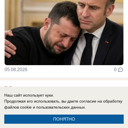
05.08.2026
0
В России
До них начало доходить: отставной
Наш сайт использует куки.
Продолжая его использовать, вы даете согласие на обработку
главком ВСУ Залужный признал полное
файлов cookie
и пользовательских данных.
поражение Украины перед Россией
ПОНЯТНО
Российская армия нашла противодействие