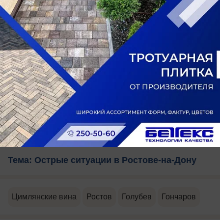
Читайте также:
За известным заводом-должником
"Цимлянские вина" взялись наблюдать в
Ростовской области
Признаков банкротства на заводе
"Цимлянские вина" не нашел суд
Молодой Голубев разливает вино под
Ростовом и занялся недвижимостью на пару
с Грудининым
Тема: Острые ситуации в Ростове-на-Дону
Цимлянские вина
Ростов
Голубев
Гончаров