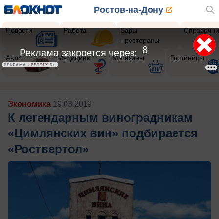
Ростов-на-Дону
Новости
Работа
Бары
Справочни
- рестораны
6
Реклама закроется через:
Авто
Медицина
Магазины
Гостиницы
РЕКЛАМА • BETTEX.RU
Экономика
19.03.2019
К легендарным виноградникам
«Цимлянских вин» подбирается
«Роствертол»