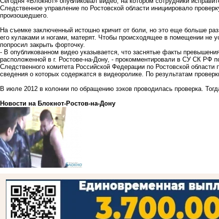
Сегодня «Блокнот» опубликовал видео, на котором сотрудники исправи
Следственное управление по Ростовской области инициировало проверку
произошедшего.
На съемке заключенный истошно кричит от боли, но это еще больше раз
его кулаками и ногами, матерят. Чтобы происходящее в помещении не 
попросил закрыть форточку.
- В опубликованном видео указывается, что заснятые факты превышени
расположенной в г. Ростове-на-Дону, - прокомментировали в СУ СК РФ п
Следственного комитета Российской Федерации по Ростовской области 
сведения о которых содержатся в видеоролике. По результатам проверк
В июле 2012 в колонии по обращению зэков проводилась проверка. Тогд
Новости на Блoкнoт-Ростов-на-Дону