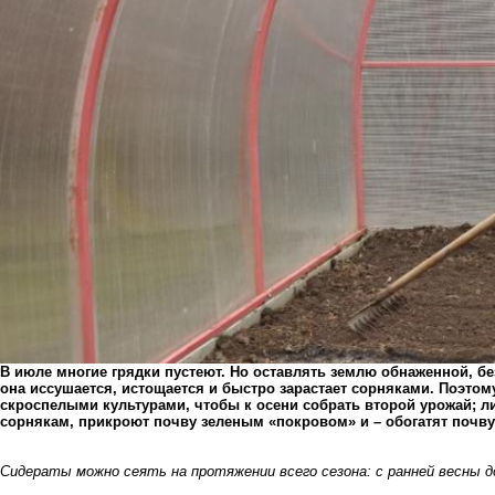
В июле многие грядки пустеют. Но оставлять землю обнаженной, без
она иссушается, истощается и быстро зарастает сорняками. Поэтому
скроспелыми культурами, чтобы к осени собрать второй урожай; л
сорнякам, прикроют почву зеленым «покровом» и – обогатят почв
Сидераты можно сеять на протяжении всего сезона: с ранней весны д