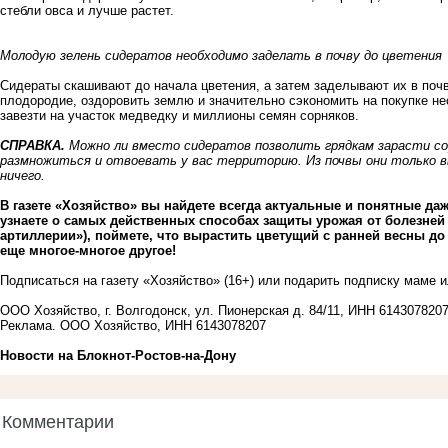
стебли овса и лучше растет.
Молодую зелень сидератов необходимо заделать в почву до цветения
Сидераты скашивают до начала цветения, а затем заделывают их в почв
плодородие, оздоровить землю и значительно сэкономить на покупке н
завезти на участок медведку и миллионы семян сорняков.
СПРАВКА.
Можно ли вместо сидератов позволить грядкам зарасти сор
размножиться и отвоевать у вас территорию. Из почвы они только 
ничего.
В газете «Хозяйство» вы найдете всегда актуальные и понятные даж
узнаете о самых действенных способах защиты урожая от болезней 
артиллерии»), поймете, что вырастить цветущий с ранней весны до
еще многое-многое другое!
Подписаться на газету «Хозяйство» (16+) или подарить подписку маме
ООО Хозяйство, г. Волгодонск, ул. Пионерская д. 84/11, ИНН 61430782
Реклама. ООО Хозяйство, ИНН 6143078207
Новости на Блoкнoт-Ростов-на-Дону
Комментарии