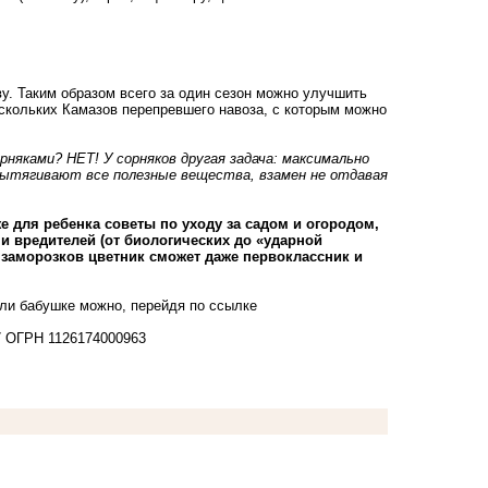
у. Таким образом всего за один сезон можно улучшить
ескольких Камазов перепревшего навоза, с которым можно
няками? НЕТ! У сорняков другая задача: максимально
вытягивают все полезные вещества, взамен не отдавая
е для ребенка советы по уходу за садом и огородом,
и вредителей (от биологических до «ударной
 заморозков цветник сможет даже первоклассник и
 или бабушке можно, перейдя
по ссылке
07 ОГРН 1126174000963