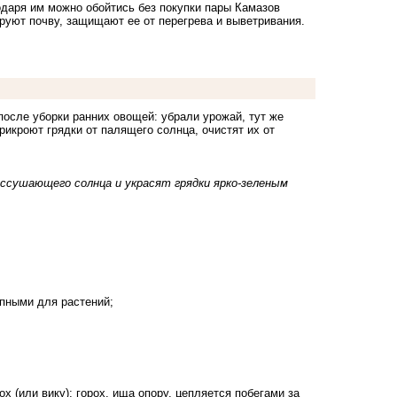
даря им можно обойтись без покупки пары Камазов
рируют почву, защищают ее от перегрева и выветривания.
после уборки ранних овощей: убрали урожай, тут же
рикроют грядки от палящего солнца, очистят их от
иссушающего солнца и украсят грядки ярко-зеленым
пными для растений;
х (или вику); горох, ища опору, цепляется побегами за