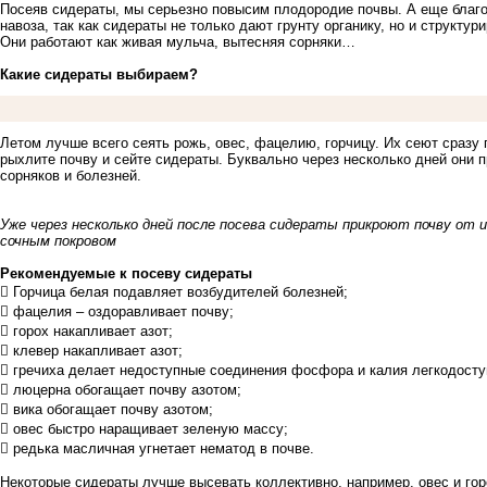
Посеяв сидераты, мы серьезно повысим плодородие почвы. А еще благо
навоза, так как сидераты не только дают грунту органику, но и структу
Они работают как живая мульча, вытесняя сорняки…
Какие сидераты выбираем?
Летом лучше всего сеять рожь, овес, фацелию, горчицу. Их сеют сразу 
рыхлите почву и сейте сидераты. Буквально через несколько дней они п
сорняков и болезней.
Уже через несколько дней после посева сидераты прикроют почву от 
сочным покровом
Рекомендуемые к посеву сидераты
 Горчица белая подавляет возбудителей болезней;
 фацелия – оздоравливает почву;
 горох накапливает азот;
 клевер накапливает азот;
 гречиха делает недоступные соединения фосфора и калия легкодосту
 люцерна обогащает почву азотом;
 вика обогащает почву азотом;
 овес быстро наращивает зеленую массу;
 редька масличная угнетает нематод в почве.
Некоторые сидераты лучше высевать коллективно, например, овес и горо