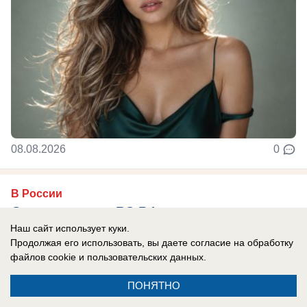
08.08.2026
0
В России
Одесса в огне: ВС РФ уничтожают
Наш сайт использует куки.
украинские корабли и порты
Продолжая его использовать, вы даете согласие на обработку
Армия России продолжает наносить системные
файлов cookie
и пользовательских данных.
удары по портам Одессы.
ПОНЯТНО