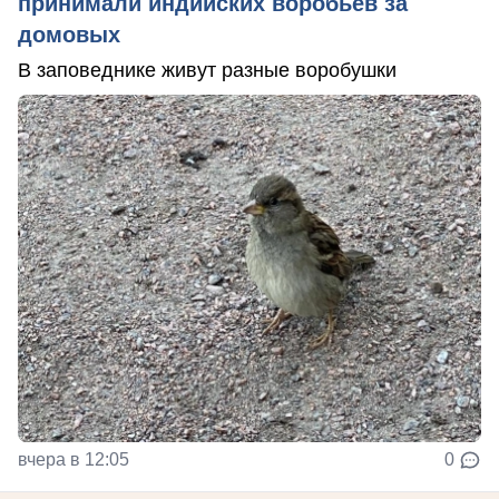
принимали индийских воробьев за
домовых
В заповеднике живут разные воробушки
вчера в 12:05
0