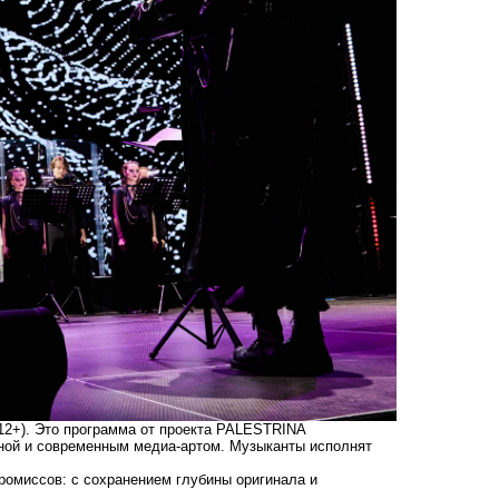
12+). Это программа от проекта PALESTRINA
ной и современным медиа-артом. Музыканты исполнят
ромиссов: с сохранением глубины оригинала и