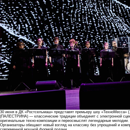
30 июня в ДК «Ростсельмаш» представят премьеру шоу «ТехноМесса» (
(ПАЛЕСТРИНА) — классические традиции объединят с электронной сце
оригинальные техно-композиции и переосмыслят легендарные мелодии.
Организаторы обещают новый взгляд на классику без упрощений и комп
современной мощной формой подачи.