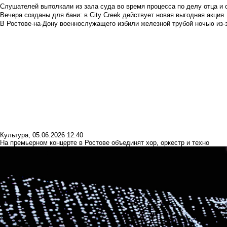
Слушателей вытолкали из зала суда во время процесса по делу отца и
Вечера созданы для бани: в City Creek действует новая выгодная акция
В Ростове-на-Дону военнослужащего избили железной трубой ночью из-з
Культура
,
05.06.2026 12:40
На премьерном концерте в Ростове объединят хор, оркестр и техно