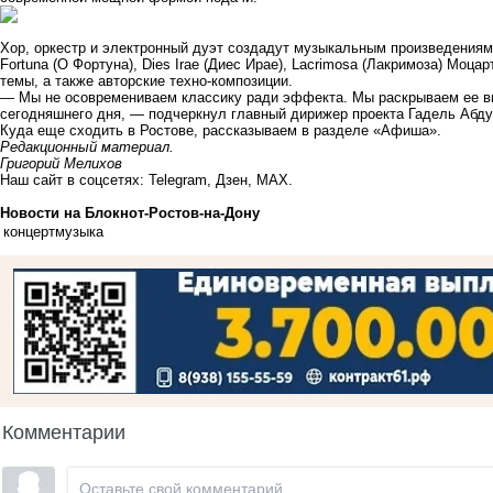
Хор, оркестр и электронный дуэт создадут музыкальным произведениям
Fortuna (О Фортуна), Dies Irae (Диес Ирае), Lacrimosa (Лакримоза) Моца
темы, а также авторские техно-композиции.
— Мы не осовремениваем классику ради эффекта. Мы раскрываем ее вн
сегодняшнего дня, — подчеркнул главный дирижер проекта Гадель Абд
Куда еще сходить в Ростове, рассказываем в
разделе «Афиша»
.
Редакционный материал.
Григорий Мелихов
Наш сайт в соцсетях:
Telegram
,
Дзен
,
MAX
.
Новости на Блoкнoт-Ростов-на-Дону
концерт
музыка
Комментарии