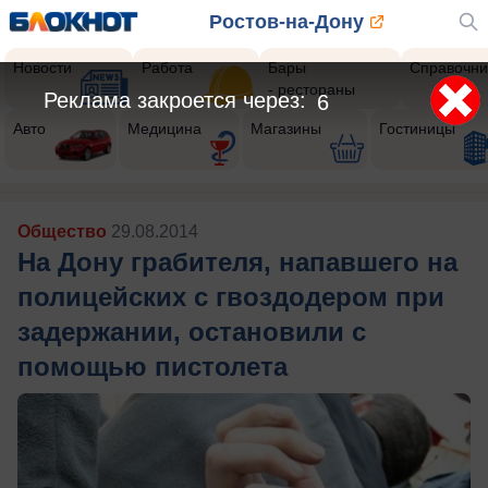
Ростов-на-Дону
Новости
Работа
Бары
Справочни
- рестораны
Реклама закроется через:
4
Авто
Медицина
Магазины
Гостиницы
Общество
29.08.2014
На Дону грабителя, напавшего на
полицейских с гвоздодером при
задержании, остановили с
помощью пистолета