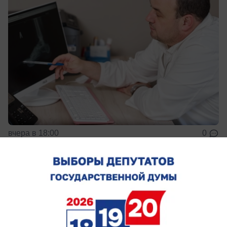
вчера в 18:00
0
Спорт
У экс-тренера «Ростова» Валерия
Карпина родился сын Георгий
Мальчика назвали в честь деда — отца главного
тренера сборной России