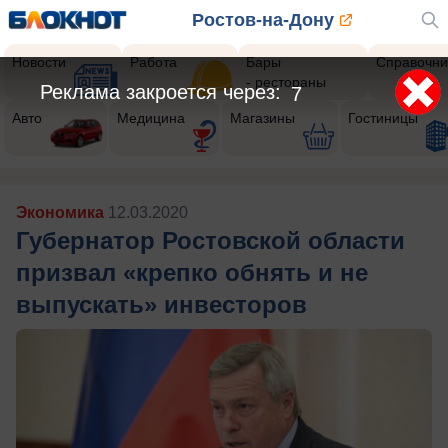
Ростов-на-Дону
Новости
Работа
Бары
Справочни
- рестораны
Реклама закроется через:
5
Авто
Медицина
Магазины
Гостиницы
Экономика
12.03.2020
Губернатор Ростовской области
призвал «крепко обнять и не
выпускать» инвесторов