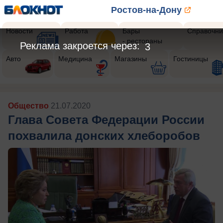
Ростов-на-Дону
Новости
Работа
Бары
Справочни
- рестораны
Реклама закроется через:
1
Авто
Медицина
Магазины
Гостиницы
Общество
21.07.2020
Глава Совета Федерации России
похвалила донских хлеборобов