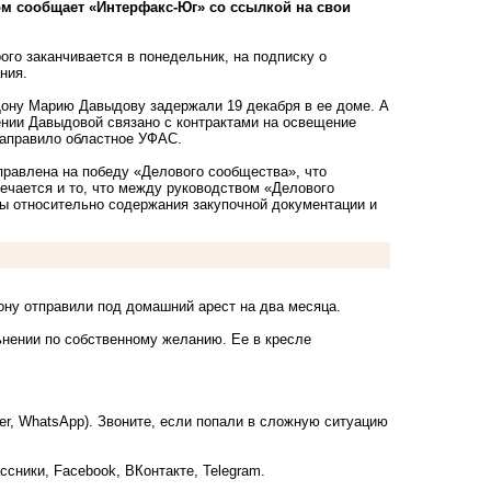
ом сообщает «Интерфакс-Юг» со ссылкой на свои
ого заканчивается в понедельник, на подписку о
ния.
Дону Марию Давыдову задержали 19 декабря в ее доме. А
ении Давыдовой связано с контрактами на освещение
направило областное УФАС.
правлена на победу «Делового сообщества», что
мечается и то, что между руководством «Делового
ы относительно содержания закупочной документации и
ону отправили под домашний арест на два месяца.
ьнении по собственному желанию. Ее в кресле
ber, WhatsApp). Звоните, если попали в сложную ситуацию
ссники
,
Facebook
,
ВКонтакте
,
Telegram
.