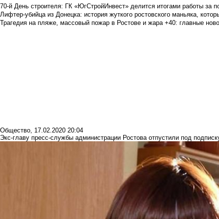
70-й День строителя: ГК «ЮгСтройИнвест» делится итогами работы за п
Лифтер-убийца из Донецка: история жуткого ростовского маньяка, которы
Трагедия на пляже, массовый пожар в Ростове и жара +40: главные но
Общество
,
17.02.2020 20:04
Экс-главу пресс-службы администрации Ростова отпустили под подписк