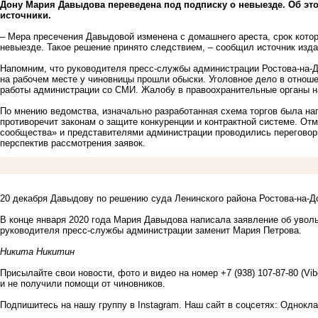
Дону Мария Давыдова переведена под подписку о невыезде. Об эт
источники.
– Мера пресечения Давыдовой изменена с домашнего ареста, срок котор
невыезде. Такое решение принято следствием, – сообщил источник изда
Напомним, что руководителя пресс-службы администрации Ростова-на-
на рабочем месте у чиновницы прошли обыски. Уголовное дело в отнош
работы администрации со СМИ. Жалобу в правоохранительные органы 
По мнению ведомства, изначально разработанная схема торгов была на
противоречит законам о защите конкуренции и контрактной системе. От
сообщества» и представителями администрации проводились переговор
перспектив рассмотрения заявок.
20 декабря Давыдову по решению суда Ленинского района Ростова-на-Д
В конце января 2020 года Мария Давыдова написала заявление об увол
руководителя пресс-службы администрации
заменит
Мария Петрова
.
Никита Никитин
Присылайте свои новости, фото и видео на номер +7 (938) 107-87-80 (Vi
и не получили помощи от чиновников.
Подпишитесь на нашу группу в
Instagram
. Наш сайт в соцсетях:
Однокла