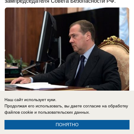
зампредседателя Совета Безопасности РФ.
Наш сайт использует куки.
08.08.2026
0
Продолжая его использовать, вы даете согласие на обработку
файлов cookie
и пользовательских данных.
ПОНЯТНО
Новости СМИ2