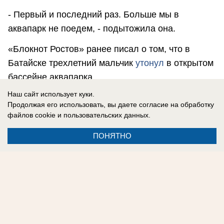
- Первый и последний раз. Больше мы в
аквапарк не поедем, - подытожила она.
«Блокнот Ростов» ранее писал о том, что в
Батайске трехлетний мальчик
утонул
в открытом
бассейне аквапарка.
Наш сайт использует куки.
Денис Забнин
Продолжая его использовать, вы даете согласие на обработку
файлов cookie
и пользовательских данных.
Наш сайт в соцсетях:
Telegram
,
Дзен
,
MAX
.
ПОНЯТНО