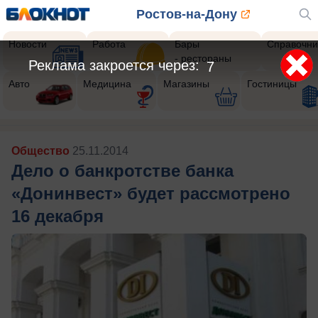
Ростов-на-Дону
Новости
Работа
Бары
Справочни
- рестораны
Реклама закроется через:
5
Авто
Медицина
Магазины
Гостиницы
Общество
25.11.2014
Дело о банкротстве банка
«Донинвест» будет рассмотрено
16 декабря