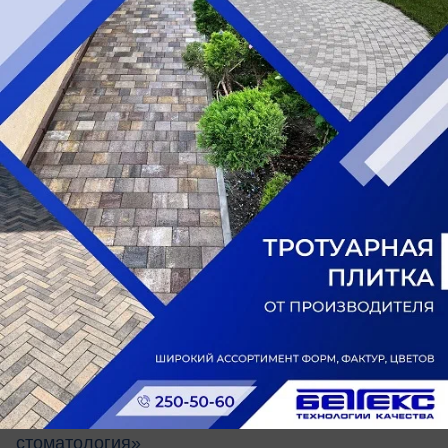
Напишите имя и возраст ребенка, а также
несколько предложений о нем и этом костюме.
Укажите свои контактные данные. Также
пришлите текст: «Я, Анна Ивановна Иванова,
разрешаю использовать фото своей дочери
Елены, 02.11.2012 г.р., на сайте bloknot-rostov.ru
в конкурсе
«Звездочки Нового года-2017».
Ждем ваших фотографий!
Победители конкурса получат:
1 место
– сертификат на 5000 рублей в магазин
игрушек от центра непрерывного
образования
«Современник»
и приз
эквивалентный 5000 рублей от
стоматологической клиники
«Авторская
стоматология»