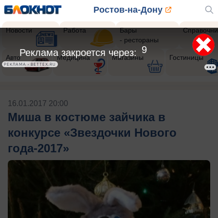
Ростов-на-Дону
Новости
Работа
Бары
Справочни
- рестораны
9
Реклама закроется через:
Авто
Медицина
Магазины
Гостиницы
РЕКЛАМА • BETTEX.RU
16.01.2017 20:00
Миша в костюме зайчика в
конкурсе «Звездочки Нового
года-2017»