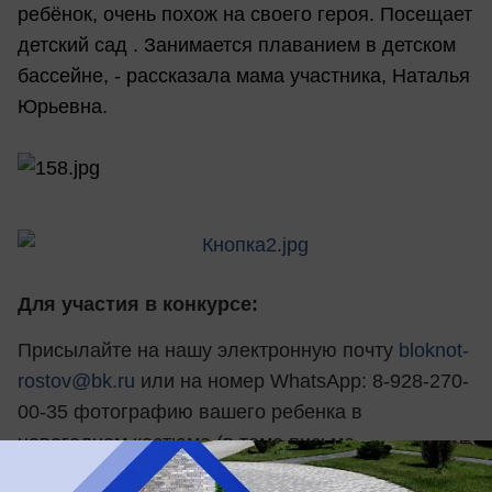
ребёнок, очень похож на своего героя. Посещает
детский сад . Занимается плаванием в детском
бассейне, - рассказала мама участника, Наталья
Юрьевна.
Для участия в конкурсе:
Присылайте на нашу электронную почту
bloknot-
rostov@bk.ru
или на номер WhatsApp: 8-928-270-
00-35 фотографию вашего ребенка в
новогоднем костюме (в теме письма
укажите
«Звездочки Нового года-2017»
).