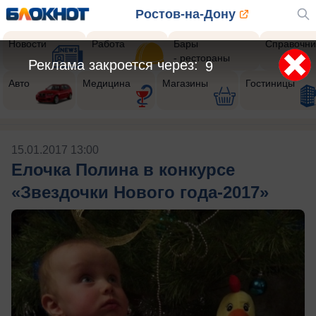
Ростов-на-Дону
Новости
Работа
Бары
Справочни
- рестораны
Реклама закроется через:
8
Авто
Медицина
Магазины
Гостиницы
15.01.2017 13:00
Елочка Полина в конкурсе
«Звездочки Нового года-2017»