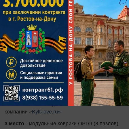
Елены, 02.11.2012 г.р., на сайте bloknot-rostov.ru
в конкурсе
«Звездочки Нового года-2017».
Ждем ваших фотографий!
Победители конкурса получат:
1 место
– сертификат на 5000 рублей в магазин
игрушек от центра непрерывного
образования
«Современник»
и приз
эквивалентный 5000 рублей от
стоматологической клиники
«Авторская
стоматология»
2 место
– именной детский банный халат от
компании «
Kylt-love.ru»
3 место
- модульные коврики ОРТО (8 пазлов)