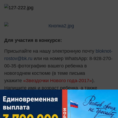
Для участия в конкурсе:
Присылайте на нашу электронную почту
bloknot-
rostov@bk.ru
или на номер WhatsApp: 8-928-270-
00-35 фотографию вашего ребенка в
новогоднем костюме (в теме письма
укажите
«Звездочки Нового года-2017»
).
Напишите имя и возраст ребенка, а также
несколько предложений о нем и этом костюме.
Укажите свои контактные данные. Также
пришлите текст: «Я, Анна Ивановна Иванова,
разрешаю использовать фото своей дочери