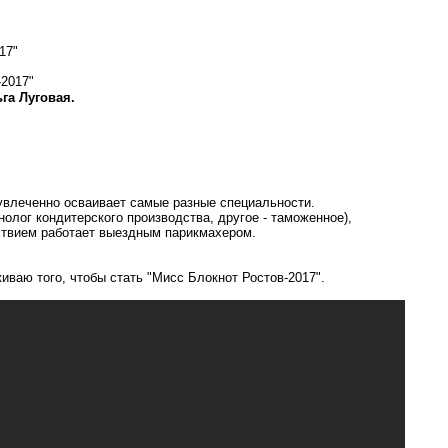
17"
га Луговая.
 увлеченно осваивает самые разные специальности.
олог кондитерского производства, другое - таможенное),
ьствием работает выездным парикмахером.
иваю того, чтобы стать "Мисс Блокнот Ростов-2017".