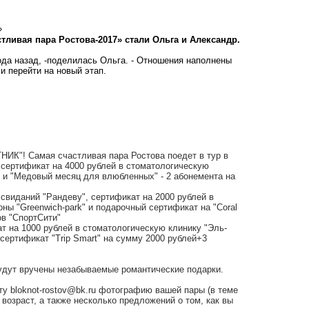
ливая пара Ростова-2017» стали Ольга и Александр.
ода назад, -поделилась Ольга. - Отношения наполнены
и перейти на новый этап.
ТНИК"
! Самая счастливая пара Ростова поедет в тур в
 сертификат на 4000 рублей в стоматологическую
и "Медовый месяц для влюбленных" - 2 абонемента на
 свиданий "Рандеву"
, сертификат на 2000 рублей в
зоны
"Greenwich-park"
и подарочный сертификат на "Coral
ов "СпортСити"
ат на 1000 рублей в стоматологическую клинику "
Эль-
сертификат "Trip Smart" на сумму 2000 рублей+3
удут вручены незабываемые романтические подарки.
чту
bloknot-rostov@bk.ru
фотографию вашей пары (в теме
возраст, а также несколько предложений о том, как вы