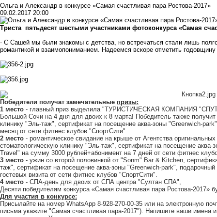
Ольга и Александр в конкурсе «Самая счастливая пара Ростова-2017»
09.02.2017 20:00
Триста пятьдесят шестыми участниками фотоконкурса «Самая счаст
- С Сашей мы были знакомы с детства, но встречаться стали лишь полг
романтикой и взаимопониманием. Надеемся вскоре отметить годовщину 
Победители получат замечательные
призы:
1 место
- главный приз выделила
"ТУРИСТИЧЕСКАЯ КОМПАНИЯ "СПУ
Большой Сочи на 4 дня для двоих к 8 марта! Победитель также получит
клинику
"Эль-таж"
, сертификат на посещение аква-зоны
"Greenwich-park"
месяц от
сети фитнес клубов "СпортСити"
2 место
- романтическое свидание на крыше от
Агентства оригинальных
стоматологическую клинику
"Эль-таж"
, сертификат на посещение аква-
Travel" на сумму 3000 рублей+абонимент на 7 дней от
сети фитнес клуб
3 место
- ужин со второй половинкой от
"Sonm"
Bar & Kitchen
, сертифик
таж"
, сертификат на посещение аква-зоны
"Greenwich-park"
, подарочный 
гостевых визита от
сети фитнес клубов "СпортСити"
.
4 место
- СПА-день для двоих от СПА центра
"Султан СПА",
Десяти победителям конкурса «Самая счастливая пара Ростова-2017» б
Для участия в конкурсе:
Присылайте на номер WhatsApp 8-928-270-00-35 или на электронную по
письма укажите "Самая счастливая пара-2017"). Напишите ваши имена и 