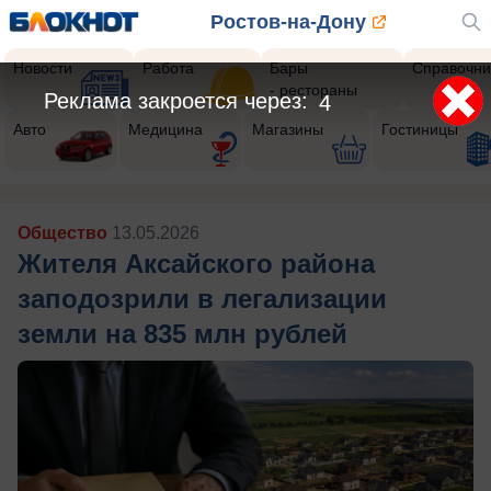
Ростов-на-Дону
Новости
Работа
Бары
Справочни
- рестораны
Реклама закроется через:
2
Авто
Медицина
Магазины
Гостиницы
Общество
13.05.2026
Жителя Аксайского района
заподозрили в легализации
земли на 835 млн рублей