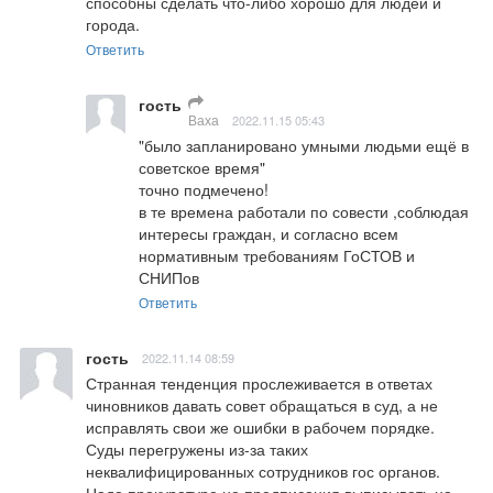
способны сделать что-либо хорошо для людей и 
города.
Ответить
гость
Ваха
2022.11.15 05:43
"было запланировано умными людьми ещё в 
советское время"

точно подмечено!

в те времена работали по совести ,соблюдая 
интересы граждан, и согласно всем 
нормативным требованиям ГоСТОВ и 
СНИПов
Ответить
гость
2022.11.14 08:59
Странная тенденция прослеживается в ответах 
чиновников давать совет обращаться в суд, а не 
исправлять свои же ошибки в рабочем порядке.

Суды перегружены из-за таких 
неквалифицированных сотрудников гос органов.
