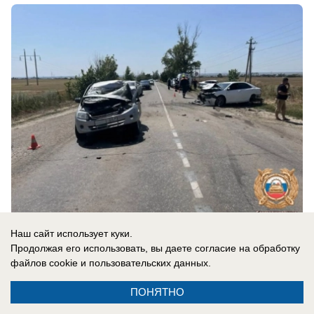
Наш сайт использует куки.
вчера в 21:00
0
Продолжая его использовать, вы даете согласие на обработку
файлов cookie
и пользовательских данных.
Общество
ПОНЯТНО
Бывшего заместителя губернатора РО