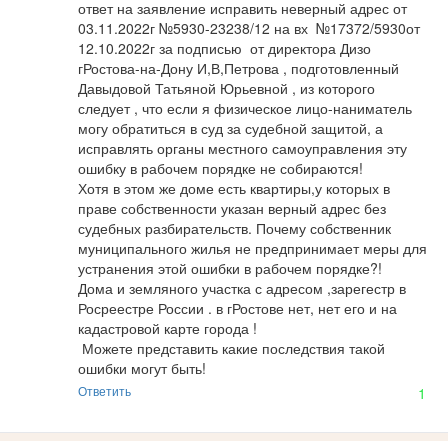
ответ на заявление исправить неверный адрес от 
03.11.2022г №5930-23238/12 на вх  №17372/5930от 
12.10.2022г за подписью  от директора Дизо 
гРостова-на-Дону И,В,Петрова , подготовленный 
Давыдовой Татьяной Юрьевной , из которого 
следует , что если я физическое лицо-наниматель 
могу обратиться в суд за судебной защитой, а 
исправлять органы местного самоуправления эту 
ошибку в рабочем порядке не собираются! 

Хотя в этом же доме есть квартиры,у которых в 
праве собственности указан верный адрес без 
судебных разбирательств. Почему собственник 
муниципального жилья не предпринимает меры для 
устранения этой ошибки в рабочем порядке?!

Дома и земляного участка с адресом ,зарегестр в 
Росреестре России . в гРостове нет, нет его и на 
кадастровой карте города !

 Можете представить какие последствия такой 
ошибки могут быть!
Ответить
1