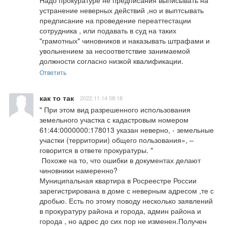
Надо прокуратуре не предписания выписывать на 
устранение неверных действий ,но и выптсывать 
предписание на проведение переаттестации 
сотрудника , или подавать в суд на таких 
"грамотных" чиновников и наказывать штрафами и 
увольнением за несоответствие занимаемой 
должности согласно низкой квалификации.
Ответить
как то так
2022.11.14 08:18
" При этом вид разрешенного использования 
земельного участка с кадастровым номером 
61:44:0000000:178013 указан неверно, - земельные 
участки (территории) общего пользования», – 
говорится в ответе прокуратуры. "

 Похоже на то, что ошибки в документах делают 
чиновники намеренно?

Муниципальная квартира в Росреестре России 
зарегистрирована в доме с неверным адресом ,те с 
дробью. Есть по этому поводу несколько заявлений 
в прокуратуру района и города, админ района и 
города , но адрес до сих пор не изменен.Получен 