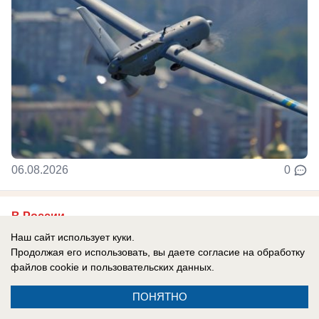
06.08.2026
0
В России
До них начало доходить: отставной
Наш сайт использует куки.
Продолжая его использовать, вы даете согласие на обработку
главком ВСУ Залужный признал полное
файлов cookie
и пользовательских данных.
поражение Украины перед Россией
ПОНЯТНО
Российская армия нашла противодействие
практически всему вооружению НАТО, которые