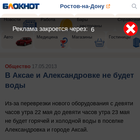
Ростов-на-Дону
Новости
Работа
Бары
Справочни
- рестораны
Реклама закроется через:
4
Авто
Медицина
Магазины
Гостиницы
Общество
17.05.2013
В Аксае и Александровке не будет
воды
Из-за переврезки нового оборудования с девяти
часов утра 22 мая до девяти часов утра 23 мая
не будет горячей и холодной воды в поселке
Александровка и городе Аксай.