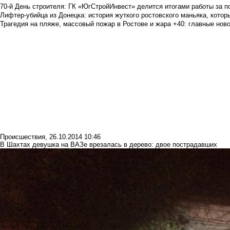
70-й День строителя: ГК «ЮгСтройИнвест» делится итогами работы за п
Лифтер-убийца из Донецка: история жуткого ростовского маньяка, которы
Трагедия на пляже, массовый пожар в Ростове и жара +40: главные но
Происшествия
,
26.10.2014 10:46
В Шахтах девушка на ВАЗе врезалась в дерево: двое пострадавших