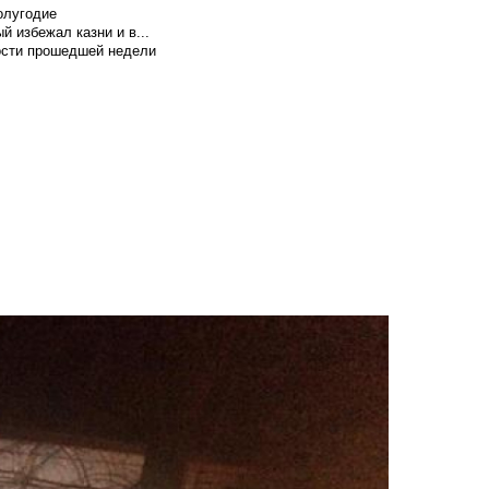
олугодие
й избежал казни и в...
вости прошедшей недели