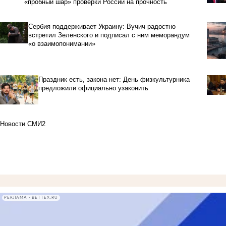
«пробный шар» проверки России на прочность
Сербия поддерживает Украину: Вучич радостно
встретил Зеленского и подписал с ним меморандум
«о взаимопонимании»
Праздник есть, закона нет: День физкультурника
предложили официально узаконить
Новости СМИ2
РЕКЛАМА • BETTEX.RU